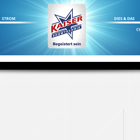
STROM
DIES & DAS
C