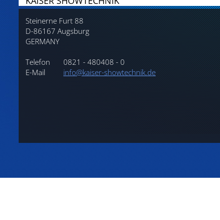
KAISER SHOWTECHNIK
Steinerne Furt 88
D-86167 Augsburg
GERMANY
Telefon
0821 - 480408 - 0
E-Mail
info@kaiser-showtechnik.de