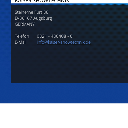
KAISER SHOWTECHNIK
Steinerne Furt 88
D-86167 Augsburg
GERMANY
Telefon
0821 - 480408 - 0
E-Mail
info@kaiser-showtechnik.de