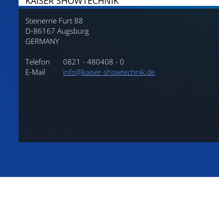
KAISER SHOWTECHNIK
Steinerne Furt 88
D-86167 Augsburg
GERMANY
Telefon
0821 - 480408 - 0
E-Mail
info@kaiser-showtechnik.de