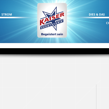
STROM
DIES & DAS
C