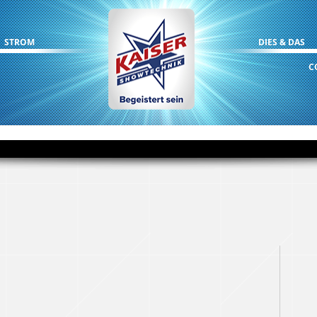
STROM
DIES & DAS
C