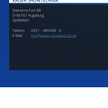
KAISER SHOWTECHNIK
Steinerne Furt 88
D-86167 Augsburg
GERMANY
Telefon
0821 - 480408 - 0
E-Mail
info@kaiser-showtechnik.de