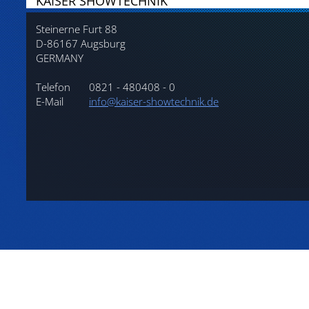
KAISER SHOWTECHNIK
Steinerne Furt 88
D-86167 Augsburg
GERMANY
Telefon
0821 - 480408 - 0
E-Mail
info@kaiser-showtechnik.de