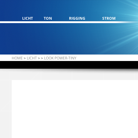
LICHT
TON
RIGGING
STROM
HOME
>
LICHT
>
>
LOOK POWER-TINY