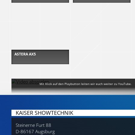
ASTERA AX5
Mit Klick auf den Playbutton leiten wir euch weiter zu YouTube.
KAISER SHOWTECHNIK
Steinerne Furt 88
D-86167 Augsburg