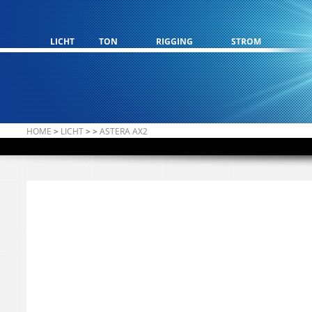
LICHT
TON
RIGGING
STROM
HOME
>
LICHT
>
>
ASTERA AX2