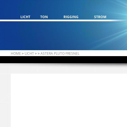
LICHT
TON
RIGGING
STROM
HOME
>
LICHT
>
>
ASTERA PLUTO FRESNEL