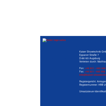
Kaiser Showtechnik Gm
Eppaner Straße​ 7
D-86165 ​Augsburg
Vertreten durch: Matthia
Fon:
+49 821 - 480 408 
Fax:
+49 821 - 480 408 
info@kaiser-showtechn
Registergericht: Amtsge
Registernummer: HRB 
Umsatzsteuer-Identifik