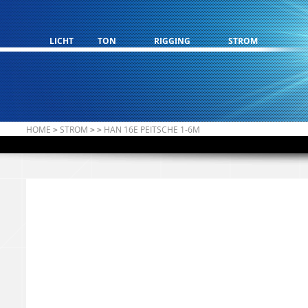
LICHT
TON
RIGGING
STROM
HOME
>
STROM
>
>
HAN 16E PEITSCHE 1-6M