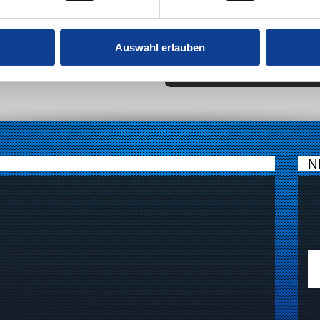
Maße (L x B x H):
58,1cm x 36,7cm x 34,7cm
Auswahl erlauben
2-KLICK ANFRAGE
N