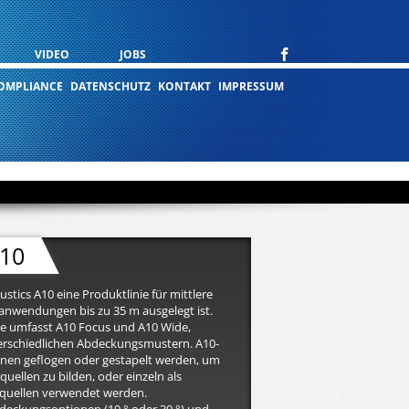
VIDEO
JOBS
OMPLIANCE
DATENSCHUTZ
KONTAKT
IMPRESSUM
10
oustics A10 eine Produktlinie für mittlere
anwendungen bis zu 35 m ausgelegt ist.
ie umfasst A10 Focus und A10 Wide,
terschiedlichen Abdeckungsmustern. A10-
nen geflogen oder gestapelt werden, um
quellen zu bilden, oder einzeln als
tquellen verwendet werden.