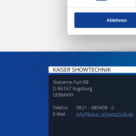
Ablehnen
KAISER SHOWTECHNIK
Steinerne Furt 88
D-86167 Augsburg
GERMANY
Telefon
0821 - 480408 - 0
E-Mail
info@kaiser-showtechnik.de