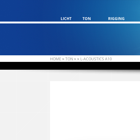
LICHT
TON
RIGGING
HOME
>
TON
>
>
L-ACOUSTICS A10