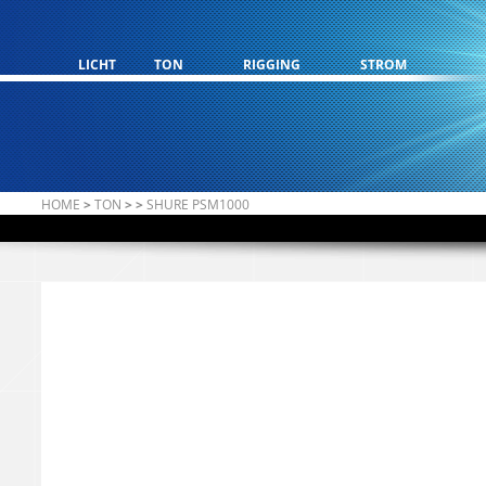
LICHT
TON
RIGGING
STROM
HOME
>
TON
>
>
SHURE PSM1000