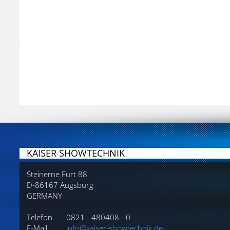
KAISER SHOWTECHNIK
Steinerne Furt 88
D-86167 Augsburg
GERMANY
Telefon
0821 - 480408 - 0
E-Mail
info@kaiser-showtechnik.de