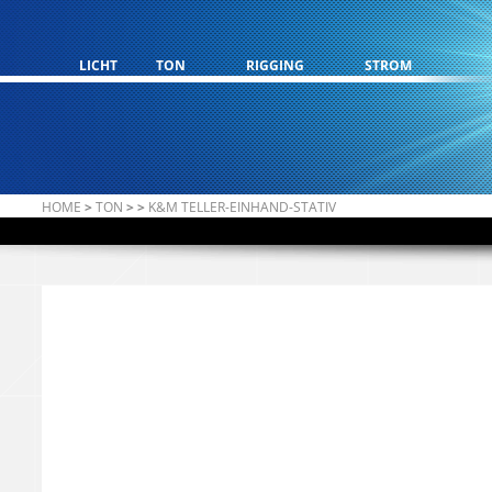
LICHT
TON
RIGGING
STROM
HOME
>
TON
>
>
K&M TELLER-EINHAND-STATIV